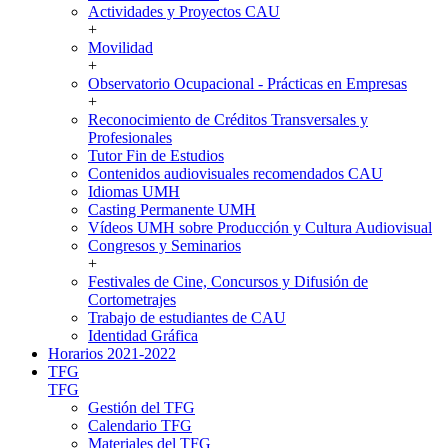
Actividades y Proyectos CAU
+
Movilidad
+
Observatorio Ocupacional - Prácticas en Empresas
+
Reconocimiento de Créditos Transversales y
Profesionales
Tutor Fin de Estudios
Contenidos audiovisuales recomendados CAU
Idiomas UMH
Casting Permanente UMH
Vídeos UMH sobre Producción y Cultura Audiovisual
Congresos y Seminarios
+
Festivales de Cine, Concursos y Difusión de
Cortometrajes
Trabajo de estudiantes de CAU
Identidad Gráfica
Horarios 2021-2022
TFG
TFG
Gestión del TFG
Calendario TFG
Materiales del TFG