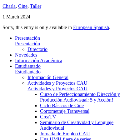
Charla
,
Cine
,
Taller
1 March 2024
Sorry, this entry is only available in
European Spanish
.
Presentación
Presentación
Directorio
Novedades
Información Académica
Estudiantado
Estudiantado
Información General
Actividades y Proyectos CAU
Actividades y Proyectos CAU
Curso de Perfeccionamiento Dirección y
Producción Audiovisual: 5 y Acción!
Ciclo Básicos de Cine
Cortometraje Transversal
CreaTV
Seminario de Creatividad y Lenguaje
Audiovisual
Jornada de Empleo CAU
Una UMH fuera de series