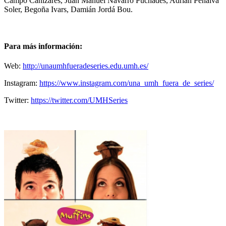
Campo Cañizares, Juan Manuel Navarro Puchades, Adrián Penalva
Soler, Begoña Ivars, Damián Jordá Bou.
Para más información:
Web:
http://unaumhfueradeseries.edu.umh.es/
Instagram:
https://www.instagram.com/una_umh_fuera_de_series/
Twitter:
https://twitter.com/UMHSeries