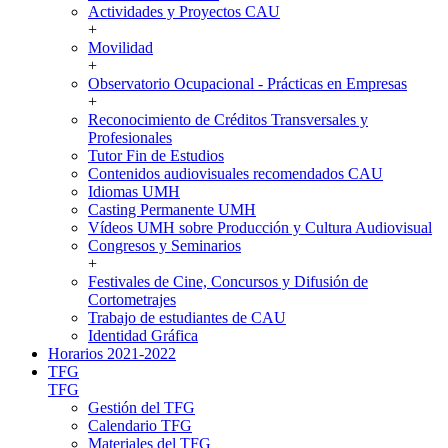
Actividades y Proyectos CAU
+
Movilidad
+
Observatorio Ocupacional - Prácticas en Empresas
+
Reconocimiento de Créditos Transversales y
Profesionales
Tutor Fin de Estudios
Contenidos audiovisuales recomendados CAU
Idiomas UMH
Casting Permanente UMH
Vídeos UMH sobre Producción y Cultura Audiovisual
Congresos y Seminarios
+
Festivales de Cine, Concursos y Difusión de
Cortometrajes
Trabajo de estudiantes de CAU
Identidad Gráfica
Horarios 2021-2022
TFG
TFG
Gestión del TFG
Calendario TFG
Materiales del TFG