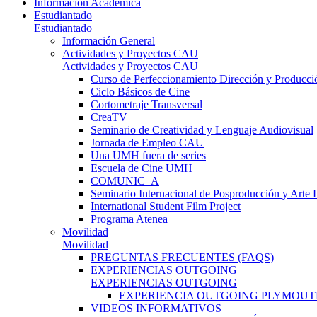
Información Académica
Estudiantado
Estudiantado
Información General
Actividades y Proyectos CAU
Actividades y Proyectos CAU
Curso de Perfeccionamiento Dirección y Producci
Ciclo Básicos de Cine
Cortometraje Transversal
CreaTV
Seminario de Creatividad y Lenguaje Audiovisual
Jornada de Empleo CAU
Una UMH fuera de series
Escuela de Cine UMH
COMUNIC_A
Seminario Internacional de Posproducción y Arte D
International Student Film Project
Programa Atenea
Movilidad
Movilidad
PREGUNTAS FRECUENTES (FAQS)
EXPERIENCIAS OUTGOING
EXPERIENCIAS OUTGOING
EXPERIENCIA OUTGOING PLYMOUT
VIDEOS INFORMATIVOS