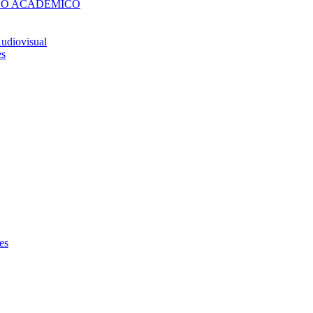
DO ACADÉMICO
udiovisual
es
es