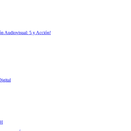
ón Audiovisual: 5 y Acción!
igital
H