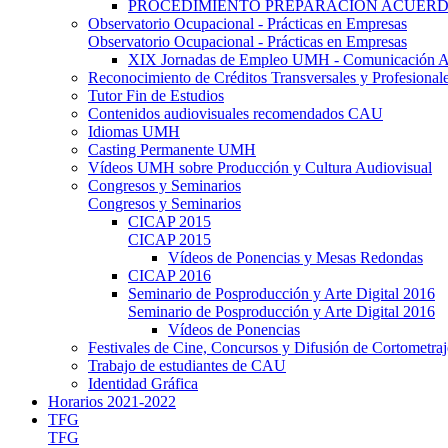
PROCEDIMIENTO PREPARACIÓN ACUER
Observatorio Ocupacional - Prácticas en Empresas
Observatorio Ocupacional - Prácticas en Empresas
XIX Jornadas de Empleo UMH - Comunicación A
Reconocimiento de Créditos Transversales y Profesional
Tutor Fin de Estudios
Contenidos audiovisuales recomendados CAU
Idiomas UMH
Casting Permanente UMH
Vídeos UMH sobre Producción y Cultura Audiovisual
Congresos y Seminarios
Congresos y Seminarios
CICAP 2015
CICAP 2015
Vídeos de Ponencias y Mesas Redondas
CICAP 2016
Seminario de Posproducción y Arte Digital 2016
Seminario de Posproducción y Arte Digital 2016
Vídeos de Ponencias
Festivales de Cine, Concursos y Difusión de Cortometraj
Trabajo de estudiantes de CAU
Identidad Gráfica
Horarios 2021-2022
TFG
TFG