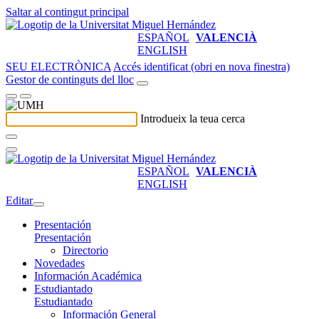
Saltar al contingut principal
ESPAÑOL
VALENCIÀ
ENGLISH
SEU ELECTRÒNICA
Accés identificat (obri en nova finestra)
Gestor de continguts del lloc
Introdueix la teua cerca
ESPAÑOL
VALENCIÀ
ENGLISH
Editar
Presentación
Presentación
Directorio
Novedades
Información Académica
Estudiantado
Estudiantado
Información General