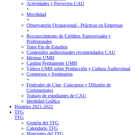
Actividades y Proyectos CAU
+
Movilidad
+
Observatorio Ocupacional - Prácticas en Empresas
+
Reconocimiento de Créditos Transversales y
Profesionales
Tutor Fin de Estudios
Contenidos audiovisuales recomendados CAU
Idiomas UMH
Casting Permanente UMH
Vídeos UMH sobre Producción y Cultura Audiovisual
Congresos y Seminarios
+
Festivales de Cine, Concursos y Difusión de
Cortometrajes
Trabajo de estudiantes de CAU
Identidad Gráfica
Horarios 2021-2022
TFG
TFG
Gestión del TFG
Calendario TFG
Materiales del TFG