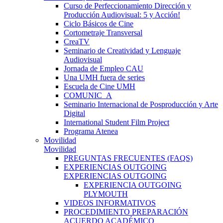
Curso de Perfeccionamiento Dirección y
Producción Audiovisual: 5 y Acción!
Ciclo Básicos de Cine
Cortometraje Transversal
CreaTV
Seminario de Creatividad y Lenguaje
Audiovisual
Jornada de Empleo CAU
Una UMH fuera de series
Escuela de Cine UMH
COMUNIC_A
Seminario Internacional de Posproducción y Arte
Digital
International Student Film Project
Programa Atenea
Movilidad
Movilidad
PREGUNTAS FRECUENTES (FAQS)
EXPERIENCIAS OUTGOING
EXPERIENCIAS OUTGOING
EXPERIENCIA OUTGOING
PLYMOUTH
VIDEOS INFORMATIVOS
PROCEDIMIENTO PREPARACIÓN
ACUERDO ACADÉMICO