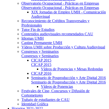
Observatorio Ocupacional - Prácticas en Empresas
Observatorio Ocupacional - Prácticas en Empresas
XIX Jornadas de Empleo UMH - Comunicación
Audiovisual
Reconocimiento de Créditos Transversales y
Profesionales
Tutor Fin de Estudios
Contenidos audiovisuales recomendados CAU
Idiomas UMH
Casting Permanente UMH
Vídeos UMH sobre Producción y Cultura Audiovisual
Congresos y Seminarios
Congresos y Seminarios
CICAP 2015
CICAP 2015
Vídeos de Ponencias y Mesas Redondas
CICAP 2016
Seminario de Posproducción y Arte Digital 2016
Seminario de Posproducción y Arte Digital 2016
Vídeos de Ponencias
Festivales de Cine, Concursos y Difusión de
Cortometrajes
Trabajo de estudiantes de CAU
Identidad Gráfica
Horarios 2021-2022