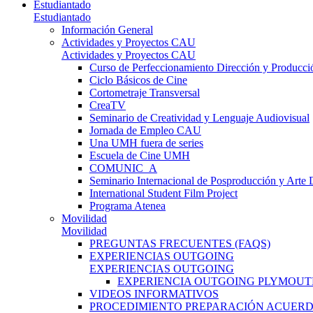
Estudiantado
Estudiantado
Información General
Actividades y Proyectos CAU
Actividades y Proyectos CAU
Curso de Perfeccionamiento Dirección y Producci
Ciclo Básicos de Cine
Cortometraje Transversal
CreaTV
Seminario de Creatividad y Lenguaje Audiovisual
Jornada de Empleo CAU
Una UMH fuera de series
Escuela de Cine UMH
COMUNIC_A
Seminario Internacional de Posproducción y Arte D
International Student Film Project
Programa Atenea
Movilidad
Movilidad
PREGUNTAS FRECUENTES (FAQS)
EXPERIENCIAS OUTGOING
EXPERIENCIAS OUTGOING
EXPERIENCIA OUTGOING PLYMOUT
VIDEOS INFORMATIVOS
PROCEDIMIENTO PREPARACIÓN ACUER