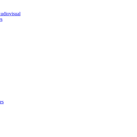
udiovisual
es
es