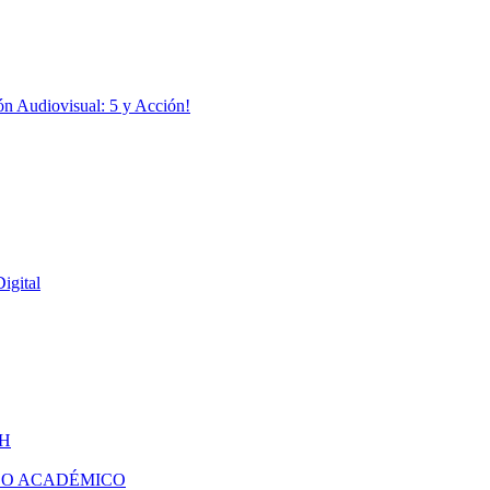
ón Audiovisual: 5 y Acción!
igital
H
DO ACADÉMICO