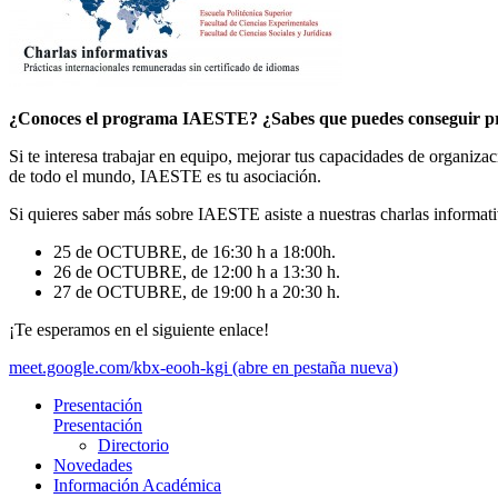
¿Conoces el programa IAESTE? ¿Sabes que puedes conseguir prác
Si te interesa trabajar en equipo, mejorar tus capacidades de organiza
de todo el mundo, IAESTE es tu asociación.
Si quieres saber más sobre IAESTE asiste a nuestras charlas informati
25 de OCTUBRE, de 16:30 h a 18:00h.
26 de OCTUBRE, de 12:00 h a 13:30 h.
27 de OCTUBRE, de 19:00 h a 20:30 h.
¡Te esperamos en el siguiente enlace!
meet.google.com/kbx-eooh-kgi (abre en pestaña nueva)
Presentación
Presentación
Directorio
Novedades
Información Académica